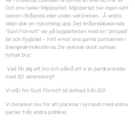
var i Brålanda. Liberalerna syntes emellertid inte till.
Och inte heller Miljöpartiet. Miljöpartiet har ingen sett
varken i Brålanda eller under valrörelsen… Å andra
sidan dök en nykomling upp. Det brålandabaserade
"Sunt Förnuft" var på bygdefesten med en "pimpad"
bil och flygblad – mitt emot sina gamla partivänner i
Sverigedemokraterna. De verkade dock samsas
hyfsat bra."
Vad får dig att tro och påstå att vi är partikamrater
med SD vänersborg?
Vi står för Sunt Förnuft till skillnad från SD!
Vi betackar oss för att placeras i sympati med andra
partier från andra politiker.