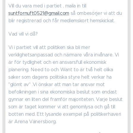
Vill du vara med i partiet , maila in till
suntfornuft0521@gmail.com
så ombesörjer vi att du
blir registrerad och får medlemskort hemskickat.
Vad vill vi då?
Vi i partiet vill att politiken ska bli mer
verklighetsanpassad och närmare våra invånare. Vi
är för tydlighet och en ansvarsfull ekonomisk
planering. Need to och Want to är två helt olika
saker som dagens politiska styre helt verkar ha
"glömt av" .Vi önskar att man tar ansvar mot
befolkningen i sina ekonomiska beslut som endast
gynnar en liten del framför majoriteten. Varje beslut
som är taget kommer vi att genomlysa och gå till
botten med. Ett lysande exempel på politikerhaveri
är Arena Vänersborg.