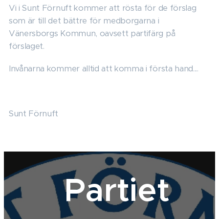
Vi i Sunt Förnuft kommer att rösta för de förslag
som är till det bättre för medborgarna i
Vänersborgs Kommun, oavsett partifärg på
förslaget.
Invånarna kommer alltid att komma i första hand....
Sunt Förnuft
Partiet