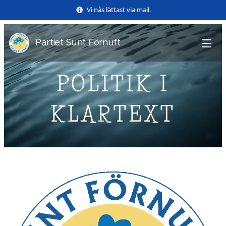
Vi nås lättast via mail.
Partiet Sunt Förnuft
POLITIK I
KLARTEXT